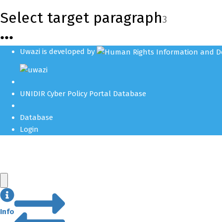
Select target paragraph
3
●
●
●
Uwazi is developed by
UNIDIR Cyber Policy Portal Database
Database
Login
Info