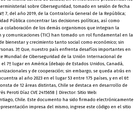
terministerial sobre Ciberseguridad, tomado en sesión de fecha
º 7, del año 2019, de la Contraloría General de la República;
ridad Pública concentrar las decisiones políticas, así como
r la colaboración de los demás organismos que integran la
ión y comunicaciones (TIC) han tomado un rol fundamental en la
e bienestar y crecimiento tanto social como económico; sin
personas. 3º Que, nuestro país enfrenta desafíos importantes en
ice Mundial de Ciberseguridad de la Unión Internacional de
n el 7º lugar en América (debajo de Estados Unidos, Canadá,
ganizacionales y de cooperación; sin embargo, se queda atrás en
cuentra al año 2023 en el lugar 53 entre 175 países, y en el 6º
nsta de 12 áreas distintas, Chile se destaca en desarrollo de
s Peroti Díaz CVE 2415658 | Director: Sitio Web:
 Santiago, Chile. Este documento ha sido firmado electrónicamente
epresentación impresa del mismo, ingrese este código en el sitio