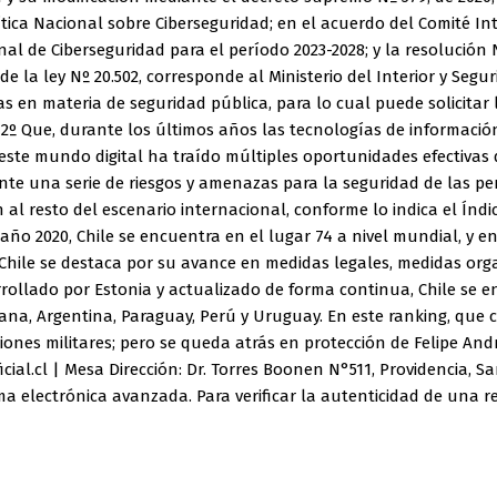
ítica Nacional sobre Ciberseguridad; en el acuerdo del Comité In
l de Ciberseguridad para el período 2023-2028; y la resolución N
e la ley Nº 20.502, corresponde al Ministerio del Interior y Segu
as en materia de seguridad pública, para lo cual puede solicita
. 2º Que, durante los últimos años las tecnologías de informac
te mundo digital ha traído múltiples oportunidades efectivas d
emente una serie de riesgos y amenazas para la seguridad de las 
al resto del escenario internacional, conforme lo indica el Índ
año 2020, Chile se encuentra en el lugar 74 a nivel mundial, y e
, Chile se destaca por su avance en medidas legales, medidas or
rrollado por Estonia y actualizado de forma continua, Chile se en
na, Argentina, Paraguay, Perú y Uruguay. En este ranking, que co
iones militares; pero se queda atrás en protección de Felipe André
ficial.cl | Mesa Dirección: Dr. Torres Boonen N°511, Providencia,
ma electrónica avanzada. Para verificar la autenticidad de una r