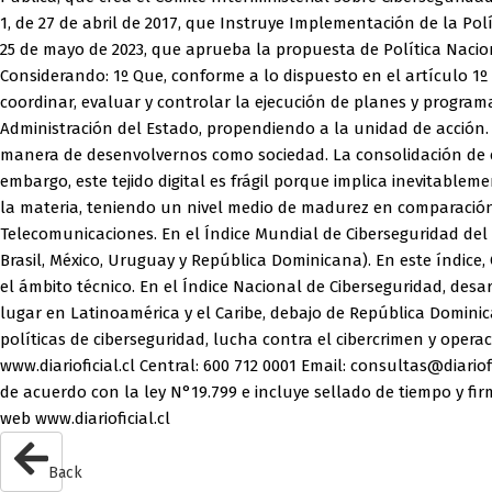
1, de 27 de abril de 2017, que Instruye Implementación de la Pol
25 de mayo de 2023, que aprueba la propuesta de Política Naciona
Considerando: 1º Que, conforme a lo dispuesto en el artículo 1º d
coordinar, evaluar y controlar la ejecución de planes y program
Administración del Estado, propendiendo a la unidad de acción
manera de desenvolvernos como sociedad. La consolidación de es
embargo, este tejido digital es frágil porque implica inevitabl
la materia, teniendo un nivel medio de madurez en comparación 
Telecomunicaciones. En el Índice Mundial de Ciberseguridad del 
Brasil, México, Uruguay y República Dominicana). En este índice
el ámbito técnico. En el Índice Nacional de Ciberseguridad, desa
lugar en Latinoamérica y el Caribe, debajo de República Dominica
políticas de ciberseguridad, lucha contra el cibercrimen y operac
www.diarioficial.cl Central: 600 712 0001 Email: consultas@diario
de acuerdo con la ley N°19.799 e incluye sellado de tiempo y fir
web www.diarioficial.cl
Back