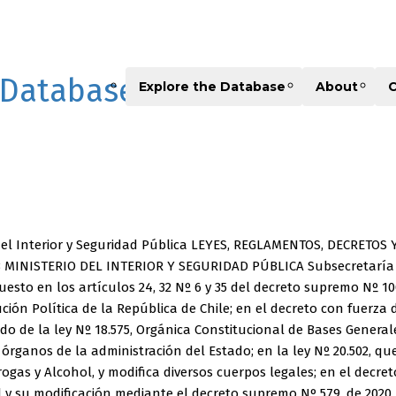
 Database
Explore the Database
About
C
 del Interior y Seguridad Pública LEYES, REGLAMENTOS, DECRET
5658 MINISTERIO DEL INTERIOR Y SEGURIDAD PÚBLICA Subsecretar
puesto en los artículos 24, 32 Nº 6 y 35 del decreto supremo Nº 10
ción Política de la República de Chile; en el decreto con fuerza d
ado de la ley Nº 18.575, Orgánica Constitucional de Bases General
rganos de la administración del Estado; en la ley Nº 20.502, que c
as y Alcohol, y modifica diversos cuerpos legales; en el decreto 
d y su modificación mediante el decreto supremo Nº 579, de 2020, 