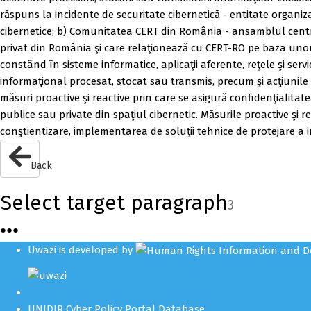
răspuns la incidente de securitate cibernetică - entitate organiz
cibernetice; b) Comunitatea CERT din România - ansamblul centrelo
privat din România şi care relaţionează cu CERT-RO pe baza unor p
constând în sisteme informatice, aplicaţii aferente, reţele şi serv
informaţional procesat, stocat sau transmis, precum şi acţiunile 
măsuri proactive şi reactive prin care se asigură confidenţialitate
publice sau private din spaţiul cibernetic. Măsurile proactive şi re
conştientizare, implementarea de soluţii tehnice de protejare a 
Back
Select target paragraph
3
●
●
●
Uwazi is developed by
UNIDIR Cyber Policy Portal Database