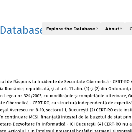
 Database
Explore the Database
About
C
ţional de Răspuns la Incidente de Securitate Cibernetică - CERT
a României, republicată, şi al art. 11 alin. (1) şi (2) din Ordonanţa
n Legea nr. 324/2003, cu modificările şi completările ulterioare,
te Cibernetică - CERT-RO, ca structură independentă de expertiză 
al Averescu nr. 8-10, sectorul 1, Bucureşti. (2) CERT-RO este inst
 în continuare MCSI, finanţată integral de la bugetul de stat pri
cetare-Dezvoltare în Informatică - ICI Bucureşti. (4) CERT-RO nu 
icate. Articolul 2 În înţelesul prezentei hotărâri, termenii şi expr