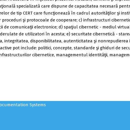
aţională specializată care dispune de capacitatea necesară pentru 
r de tip CERT care funcţionează în cadrul autorităţilor şi institu
roceduri şi protocoale de cooperare; c) infrastructuri cibernetice
icii de comunicaţii electronice; d) spaţiul cibernetic - mediul virt
derulate de utilizatori în acesta; e) securitate cibernetică - st
a, integritatea, disponibilitatea, autenticitatea şi nonrepudierea i
active pot include: politici, concepte, standarde şi ghiduri de secu
infrastructurilor cibernetice, managementul identităţii, managem