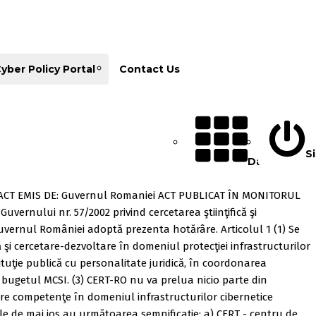
yber Policy Portal
Contact Us
Si
Database
-RO ACT EMIS DE: Guvernul Romaniei ACT PUBLICAT ÎN MONITORUL
 Guvernului nr. 57/2002 privind cercetarea ştiinţifică şi
 Guvernul României adoptă prezenta hotărâre. Articolul 1 (1) Se
şi cercetare-dezvoltare în domeniul protecţiei infrastructurilor
ituţie publică cu personalitate juridică, în coordonarea
n bugetul MCSI. (3) CERT-RO nu va prelua nicio parte din
are competenţe în domeniul infrastructurilor cibernetice
esiile de mai jos au următoarea semnificaţie: a) CERT - centru de