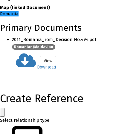
Map
(
linked
Document
)
Romania
Primary Documents
2011_Romania_rom_Decision No.494.pdf
Romanian/Moldavian
View
Download
Create Reference
Select relationship type