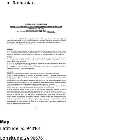
Romanian
Map
Latitude
:
45.943161
Longitude
:
24.96676