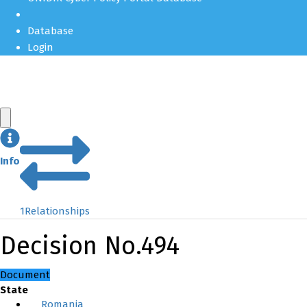
Database
Login
Info
1
Relationships
Decision No.494
Document
State
Romania