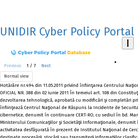
UNIDIR Cyber Policy Portal
1 / 7
Previous
Next
Normal view
Hotărâre nr.494 din 11.05.2011 privind înfiinţarea Centrului Na
OFICIAL NR. 388 din 02 iunie 2011 În temeiul art. 108 din Constituţi
dezvoltarea tehnologică, aprobată cu modificări şi completări pri
înfiinţează Centrul Naţional de Răspuns la Incidente de Securita
cibernetice, denumit în continuare CERT-RO, cu sediul în bd. Mareş
Ministerului Comunicaţiilor şi Societăţii Informaţionale, denumit
activitatea desfăşurată în prezent de Institutul Naţional de Cer
destinate procesării, stocării sau transmiterii informaţiilor clasif