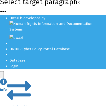
Select target paragraph
3
●
●
●
Uwazi is developed by
UNIDIR Cyber Policy Portal Database
Database
Login
Info