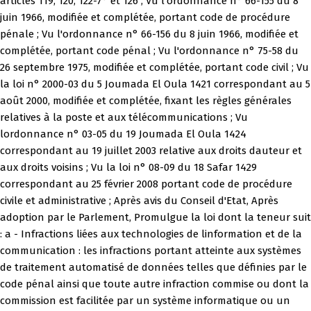
articles 119, 120, 122-7° et 126 ; Vu l'ordonnance n° 66-155 du 8
juin 1966, modifiée et complétée, portant code de procédure
pénale ; Vu l'ordonnance n° 66-156 du 8 juin 1966, modifiée et
complétée, portant code pénal ; Vu l'ordonnance n° 75-58 du
26 septembre 1975, modifiée et complétée, portant code civil ; Vu
la loi n° 2000-03 du 5 Joumada El Oula 1421 correspondant au 5
août 2000, modifiée et complétée, fixant les règles générales
relatives à la poste et aux télécommunications ; Vu
lordonnance n° 03-05 du 19 Joumada El Oula 1424
correspondant au 19 juillet 2003 relative aux droits dauteur et
aux droits voisins ; Vu la loi n° 08-09 du 18 Safar 1429
correspondant au 25 février 2008 portant code de procédure
civile et administrative ; Après avis du Conseil d'Etat, Après
adoption par le Parlement, Promulgue la loi dont la teneur suit
: a - Infractions liées aux technologies de linformation et de la
communication : les infractions portant atteinte aux systèmes
de traitement automatisé de données telles que définies par le
code pénal ainsi que toute autre infraction commise ou dont la
commission est facilitée par un système informatique ou un