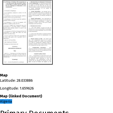
Map
Latitude
:
28.033886
Longitude
:
1.659626
Map
(
linked
Document
)
Algeria